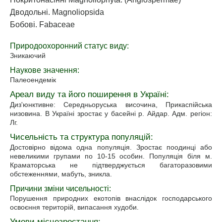
Дводольні. Magnoliopsida
Бобові. Fabaceae
Природоохоронний статус виду:
Зникаючий
Наукове значення:
Палеоендемік
Ареал виду та його поширення в Україні:
Диз'юнктивне: Середньоруська височина, Прикаспійська
низовина. В Україні зростає у басейні р. Айдар. Адм. регіон:
Лг.
Чисельність та структура популяцій:
Достовірно відома одна популяція. Зростає поодинці або
невеликими групами по 10-15 особин. Популяція біля м.
Краматорська не підтверджується багаторазовими
обстеженнями, мабуть, зникла.
Причини зміни чисельності:
Порушення природних екотопів внаслідок господарського
освоєння територій, випасання худоби.
Умови місцезростання: