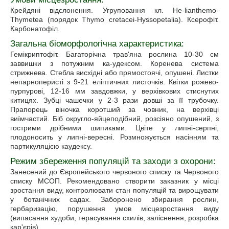
Крейдяні відслонення. Угруповання кл. He-lianthemo-
Thymetea (порядок Thymo cretacei-Hyssopetalia). Ксерофіт.
Карбонатофіл.
Загальна біоморфологічна характеристика:
Гемікриптофіт. Багаторічна трав'яна рослина 10-30 см
заввишки з потужним ка-удексом. Коренева система
стрижнева. Стебла висхідні або прямостоячі, опушені. Листки
непарноперисті з 9-21 еліптичних листочків. Квітки рожево-
пурпурові, 12-16 мм завдовжки, у верхівкових стиснутих
китицях. Зубці чашечки у 2-3 рази довші за її трубочку.
Прапорець віночка коротший за човник, на верхівці
виїмчастий. Біб округло-яйцеподібний, розсіяно опушений, з
гострими дрібними шипиками. Цвіте у липні-серпні,
плодоносить у липні-вересні. Розмножується насінням та
партикуляцією каудексу.
Режим збереження популяцій та заходи з охорони:
Занесений до Європейського червоного списку та Червоного
списку МСОП. Рекомендовано створити заказник у місці
зростання виду, контролювати стан популяцій та вирощувати
у ботанічних садах. Заборонено збирання рослин,
гербаризацію, порушення умов місцезростання виду
(випасання худоби, терасування схилів, заліснення, розробка
кар'єрів).