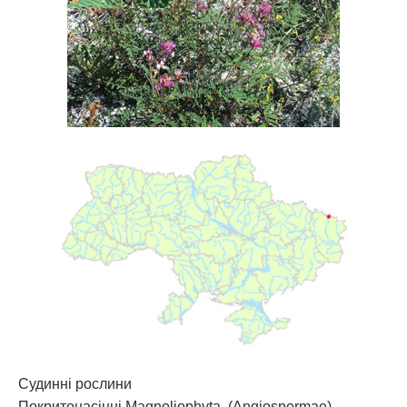
Судинні рослини
Покритонасінні Magnoliophyta. (Angiospermae)