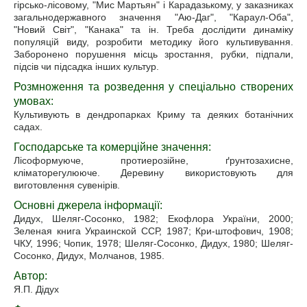
гірсько-лісовому, "Мис Мартьян" і Карадазькому, у заказниках
загальнодержавного значення "Аю-Даг", "Караул-Оба",
"Новий Світ", "Канака" та ін. Треба дослідити динаміку
популяцій виду, розробити методику його культивування.
Заборонено порушення місць зростання, рубки, підпали,
підсів чи підсадка інших культур.
Розмноження та розведення у спеціально створених
умовах:
Культивують в дендропарках Криму та деяких ботанічних
садах.
Господарське та комерційне значення:
Лісоформуюче, протиерозійне, ґрунтозахисне,
кліматорегулююче. Деревину використовують для
виготовлення сувенірів.
Основні джерела інформації:
Дидух, Шеляг-Сосонко, 1982; Екофлора України, 2000;
Зеленая книга Украинской ССР, 1987; Кри-штофович, 1908;
ЧКУ, 1996; Чопик, 1978; Шеляг-Сосонко, Дидух, 1980; Шеляг-
Сосонко, Дидух, Молчанов, 1985.
Автор:
Я.П. Дідух