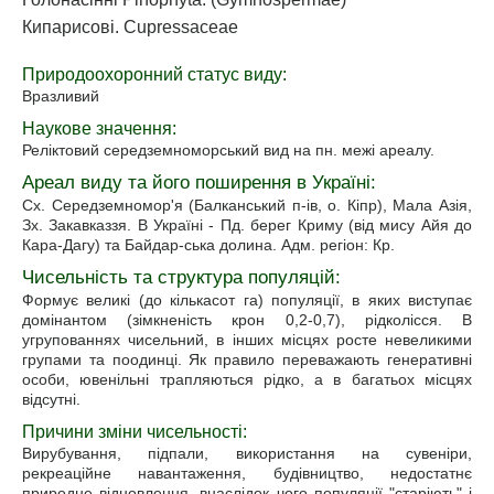
Кипарисові. Cupressaceae
Природоохоронний статус виду:
Вразливий
Наукове значення:
Реліктовий середземноморський вид на пн. межі ареалу.
Ареал виду та його поширення в Україні:
Сх. Середземномор'я (Балканський п-ів, о. Кіпр), Мала Азія,
Зх. Закавказзя. В Україні - Пд. берег Криму (від мису Айя до
Кара-Дагу) та Байдар-ська долина. Адм. регіон: Кр.
Чисельність та структура популяцій:
Формує великі (до кількасот га) популяції, в яких виступає
домінантом (зімкненість крон 0,2-0,7), рідколісся. В
угрупованнях чисельний, в інших місцях росте невеликими
групами та поодинці. Як правило переважають генеративні
особи, ювенільні трапляються рідко, а в багатьох місцях
відсутні.
Причини зміни чисельності:
Вирубування, підпали, використання на сувеніри,
рекреаційне навантаження, будівництво, недостатнє
природне відновлення, внаслідок чого популяції "старіють" і