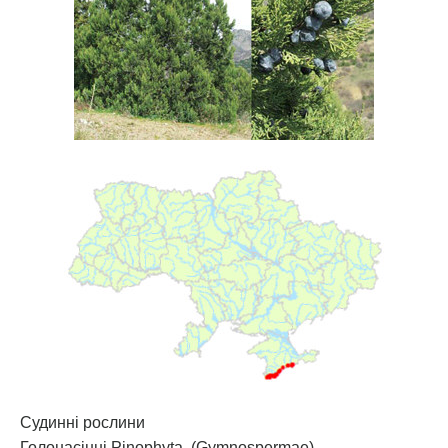
Судинні рослини
Голонасінні Pinophyta. (Gymnospermae)