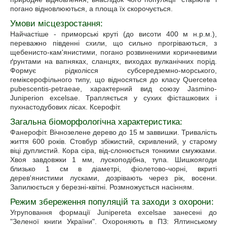
погано відновлюються, а площа їх скорочується.
Умови місцезростання:
Найчастіше - приморські круті (до висоти 400 м н.р.м.),
переважно південні схили, що сильно прогріваються, з
щебенисто-кам'янистими, погано розвиненими коричневими
ґрунтами на вапняках, сланцях, виходах вулканічних порід.
Формує рідколісся субсередземно-морського,
геміксерофільного типу, що відносяться до класу Quercetea
pubescentis-petraeae, характерний вид союзу Jasmino-
Juniperion excelsae. Трапляється у сухих фісташкових і
пухнастодубових лісах. Ксерофіт.
Загальна біоморфологічна характеристика:
Фанерофіт. Вічнозелене дерево до 15 м заввишки. Тривалість
життя 600 років. Стовбур збіжистий, скривлений, у старому
віці дуплистий. Кора сіра, від-слонюється тонкими смужками.
Хвоя завдовжки 1 мм, лускоподібна, тупа. Шишкоягоди
близько 1 см в діаметрі, фіолетово-чорні, вкриті
дерев'янистими лусками, дозрівають через рік, восени.
Запилюється у березні-квітні. Розмножується насінням.
Режим збереження популяцій та заходи з охорони:
Угруповання формації Junipereta excelsae занесені до
"Зеленої книги України". Охороняють в ПЗ: Ялтинському